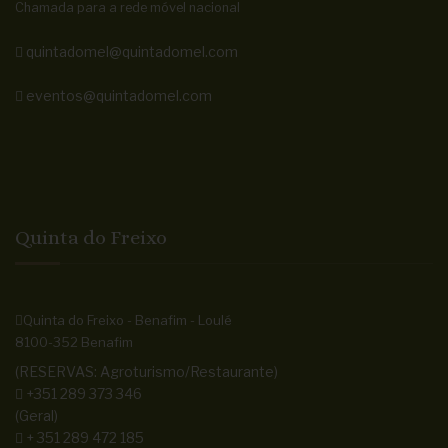
Chamada para a rede móvel nacional
quintadomel@quintadomel.com
eventos@quintadomel.com
Quinta do Freixo
Quinta do Freixo - Benafim - Loulé
8100-352 Benafim
(RESERVAS: Agroturismo/Restaurante)
+351 289 373 346
(Geral)
+ 351 289 472 185