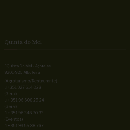
Quinta do Mel
Quinta Do Mel - Açoteias
8201-925 Albufeira
(Agroturismo/Restaurante)
+351 927 614 028
(Geral)
+ 351 96 608 25 24
(Geral)
+ 351 96 348 70 33
(Eventos)
+ 351 93 55 88 767