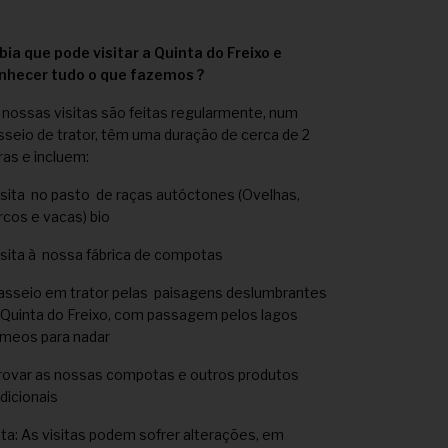
bia que pode visitar a Quinta do Freixo e
nhecer tudo o que fazemos ?
 nossas visitas são feitas regularmente, num
sseio de trator, têm uma duração de cerca de 2
ras e incluem:
isita no pasto de raças autóctones (Ovelhas,
rcos e vacas) bio
isita à nossa fábrica de compotas
asseio em trator pelas paisagens deslumbrantes
 Quinta do Freixo, com passagem pelos lagos
meos para nadar
rovar as nossas compotas e outros produtos
adicionais
ta: As visitas podem sofrer alterações, em