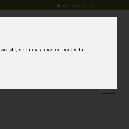
login/registo
EN
0
Loja
Contactos
sso site, de forma a mostrar conteúdo
QUINTA DO FREIXO
a