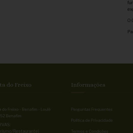
fu
ex
O 
Pa
ta do Freixo
Informações
 do Freixo - Benafim - Loulé
Perguntas Frequentes
52 Benafim
Política de Privacidade
RVAS:
rismo/Restaurante)
Termos e Condições