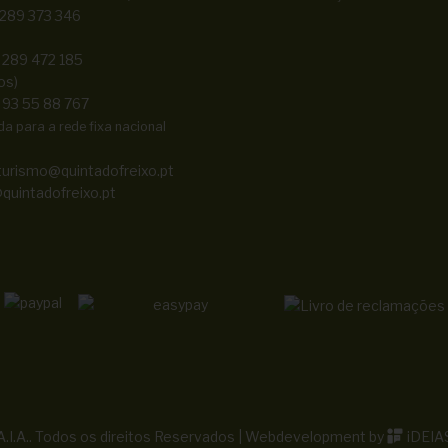
 289 373 346
 289 472 185
os)
 93 55 88 767
 para a rede fixa nacional
turismo@quintadofreixo.pt
quintadofreixo.pt
.I.A.. Todos os direitos Reservados | Webdevelopment by
iDEIA