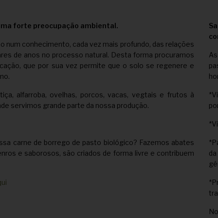
uma forte preocupação ambiental.
Sa
co
do num conhecimento, cada vez mais profundo, das relações
hares de anos no processo natural. Desta forma procuramos
As
ficação, que por sua vez permite que o solo se regenere e
pa
no.
ho
a, alfarroba, ovelhas, porcos, vacas, vegtais e frutos à
*V
nde servimos grande parte da nossa produção.
po
*V
ssa carne de borrego de pasto biológico? Fazemos abates
*P
enros e saborosos, são criados de forma livre e contribuem
da
gé
qui
*P
tr
No