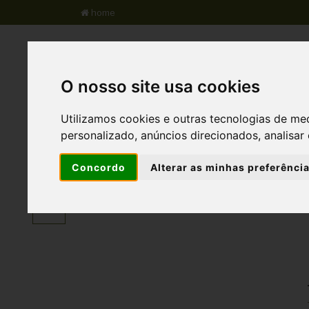
home
S.A.I.A
Qta do Freixo
Qta do Mel
O nosso site usa cookies
Utilizamos cookies e outras tecnologias de me
personalizado, anúncios direcionados, analisar 
Agricultura Regenerativ
Concordo
Alterar as minhas preferênci