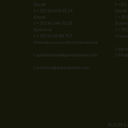
(Geral)
+351
+ 351 96 608 25 24
(Geral)
(Geral)
+ 351
+ 351 96 348 70 33
(Event
(Eventos)
+ 351
+ 351 93 55 88 767
Chamada
Chamada para a rede móvel nacional
agro
quintadomel@quintadomel.com
info@
eventos@quintadomel.com
© 2026 S.A