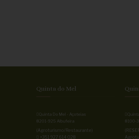
Quinta do Mel
Quin
Quinta Do Mel - Açoteias
Quinta
8201-925 Albufeira
8100-3
(Agroturismo/Restaurante)
(RESE
+351 927 614 028
Agrotu